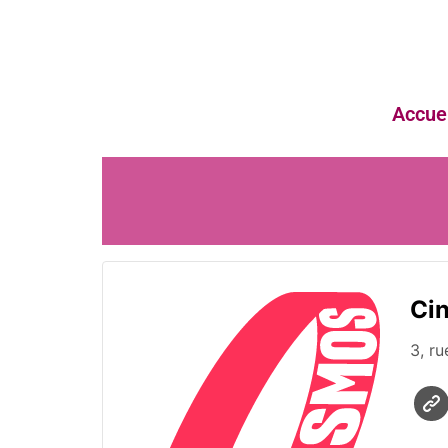
Accuei
Ci
3, r